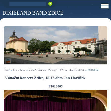
DIXIELAND BAND ZDICE
Úvod
»
Fotoalbum
»
Vánoční koncert Zdice, 18.12./foto Jan Havlíček
»
P1010065
Vánoční koncert Zdice, 18.12./foto Jan Havlíček
P1010065