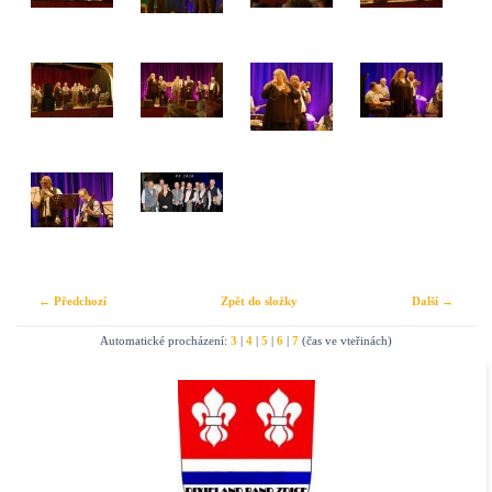
← Předchozí
Zpět do složky
Další →
Automatické procházení:
3
|
4
|
5
|
6
|
7
(čas ve vteřinách)