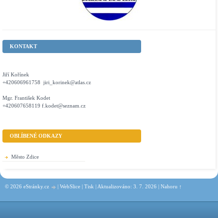
KONTAKT
Jiří Kořínek
+420606961758 jiri_korinek@atlas.cz
Mgr. František Kodet
+420607658119 f.kodet@seznam.cz
OBLÍBENÉ ODKAZY
Město Zdice
© 2026 eStránky.cz
|
WebSlice
|
Tisk
|
Aktualizováno: 3. 7. 2026
|
Nahoru ↑