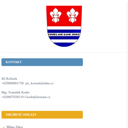
KONTAKT
Jiří Kořínek
+420606961758 jiri_korinek@atlas.cz
Mgr. František Kodet
+420607658119 f.kodet@seznam.cz
OBLÍBENÉ ODKAZY
Město Zdice