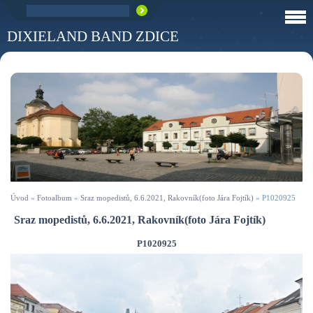
DIXIELAND BAND ZDICE
Úvod
»
Fotoalbum
»
Sraz mopedistů, 6.6.2021, Rakovník(foto Jára Fojtík)
»
P1020925
Sraz mopedistů, 6.6.2021, Rakovník(foto Jára Fojtík)
P1020925