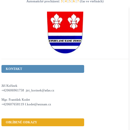
Automatické procházení:
3
|
4
|
5
|
6
|
7
(čas ve vteřinách)
KONTAKT
Jiří Kořínek
+420606961758 jiri_korinek@atlas.cz
Mgr. František Kodet
+420607658119 f.kodet@seznam.cz
OBLÍBENÉ ODKAZY