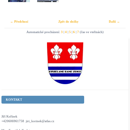
← Předchozí
Zpět do složky
Další →
Automatické procházení:
3
|
4
|
5
|
6
|
7
(čas ve vteřinách)
KONTAKT
Jiří Kořínek
+420606961758 jiri_korinek@atlas.cz