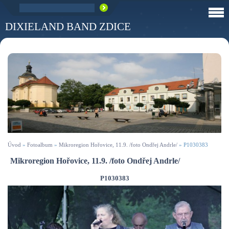
DIXIELAND BAND ZDICE
Úvod
»
Fotoalbum
»
Mikroregion Hořovice, 11.9. /foto Ondřej Andrle/
»
P1030383
Mikroregion Hořovice, 11.9. /foto Ondřej Andrle/
P1030383