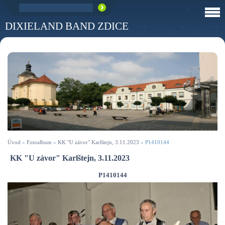
DIXIELAND BAND ZDICE
Úvod
»
Fotoalbum
»
KK "U závor" Karlštejn, 3.11.2023
»
P1410144
KK "U závor" Karlštejn, 3.11.2023
P1410144