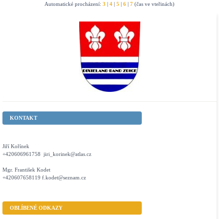
Automatické procházení:
3
|
4
|
5
|
6
|
7
(čas ve vteřinách)
KONTAKT
Jiří Kořínek
+420606961758 jiri_korinek@atlas.cz
Mgr. František Kodet
+420607658119 f.kodet@seznam.cz
OBLÍBENÉ ODKAZY