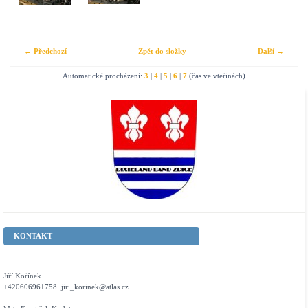
← Předchozí
Zpět do složky
Další →
Automatické procházení:
3
|
4
|
5
|
6
|
7
(čas ve vteřinách)
KONTAKT
Jiří Kořínek
+420606961758 jiri_korinek@atlas.cz