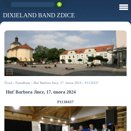
DIXIELAND BAND ZDICE
Úvod
»
Fotoalbum
»
Huť Barbora Jince, 17. února 2024
»
P1130437
Huť Barbora Jince, 17. února 2024
P1130437