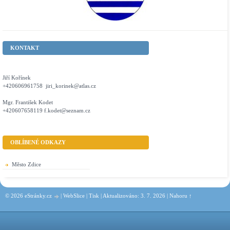
KONTAKT
Jiří Kořínek
+420606961758 jiri_korinek@atlas.cz
Mgr. František Kodet
+420607658119 f.kodet@seznam.cz
OBLÍBENÉ ODKAZY
Město Zdice
© 2026 eStránky.cz
|
WebSlice
|
Tisk
|
Aktualizováno: 3. 7. 2026
|
Nahoru ↑