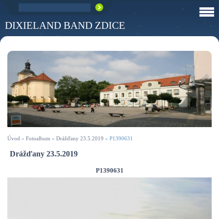
DIXIELAND BAND ZDICE
Úvod
»
Fotoalbum
»
Drážďany 23.5.2019
»
P1390631
Drážďany 23.5.2019
P1390631