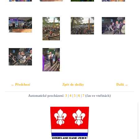
← Předchozí
Zpět do složky
Další →
Automatické procházení:
3
|
4
|
5
|
6
|
7
(čas ve vteřinách)