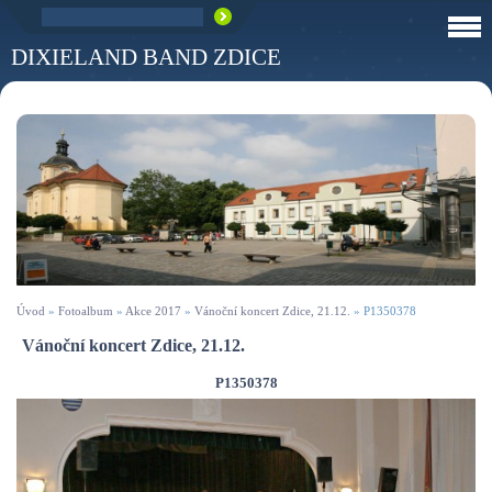
DIXIELAND BAND ZDICE
Úvod
»
Fotoalbum
»
Akce 2017
»
Vánoční koncert Zdice, 21.12.
»
P1350378
Vánoční koncert Zdice, 21.12.
P1350378