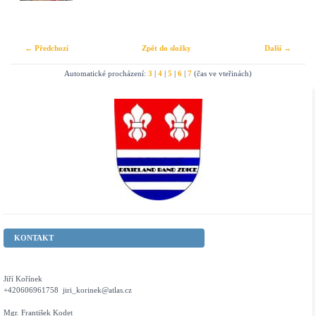
← Předchozí
Zpět do složky
Další →
Automatické procházení:
3
|
4
|
5
|
6
|
7
(čas ve vteřinách)
KONTAKT
Jiří Kořínek
+420606961758 jiri_korinek@atlas.cz
Mgr. František Kodet