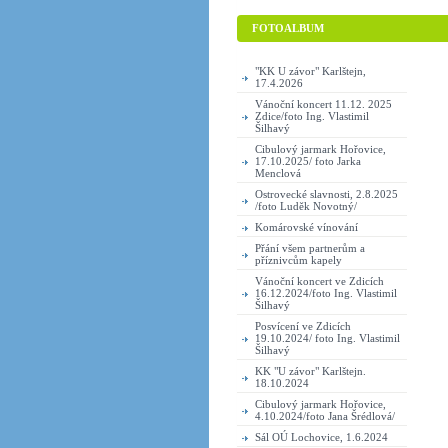
FOTOALBUM
"KK U závor" Karlštejn,
17.4.2026
Vánoční koncert 11.12. 2025
Zdice/foto Ing. Vlastimil
Šilhavý
Cibulový jarmark Hořovice,
17.10.2025/ foto Jarka
Menclová
Ostrovecké slavnosti, 2.8.2025
/foto Luděk Novotný/
Komárovské vínování
Přání všem partnerům a
příznivcům kapely
Vánoční koncert ve Zdicích
16.12.2024/foto Ing. Vlastimil
Šilhavý
Posvícení ve Zdicích
19.10.2024/ foto Ing. Vlastimil
Šilhavý
KK "U závor" Karlštejn.
18.10.2024
Cibulový jarmark Hořovice,
4.10.2024/foto Jana Šrédlová/
Sál OÚ Lochovice, 1.6.2024