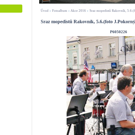
Úvod
»
Fotoalbum
»
Akce 2016
»
Sraz mopedistů Rakovník, 5.6.(
Sraz mopedistů Rakovník, 5.6.(foto J.Pokorný
P6050226