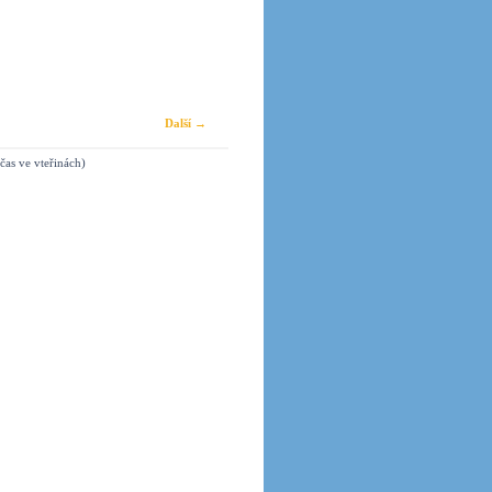
Další →
čas ve vteřinách)