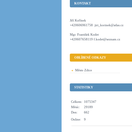
KONTAKT
Jiří Kořínek
+420606961758 jiri_korinek@atlas.cz
Mgr. František Kodet
+420607658119 f.kodet@seznam.cz
OBLÍBENÉ ODKAZY
Město Zdice
STATISTIKY
Celkem:
1075347
Měsíc:
29189
Den:
662
Online:
9