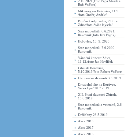
2.10.2021(Foto Pepa Mužík a
Bob Vaďura)
Mikroregion Hořovice, 11.9.
/foto Ondřej Andrle/
Pouťové odpoledne, 20.6. -
Zdice/foto Stáňa Kyselá/
Sraz mopedistů, 6.6.2021,
Rakovník(foto Jára Fojtík)
Hořovice, 13. 9. 2020
Sraz mopedistů, 7.6.2020
Rakovník
Vánoční koncert Zdice,
18.12./foto Jan Havlíček
Cibulák Hořovice,
5.10.2019/foto Robert Vaďura/
Ostrovecké slavnosti 3.8.2019
Divadelní léto na Borůvce,
Velká Úpa/ 20.7.2019
XII. Pivní slavnosti Zbiroh,
15.6.2019
Sraz mopedistů a veteránů, 2.6.
Rakovník
Drážďany 23.5.2019
Akce 2018
Akce 2017
Akce 2016