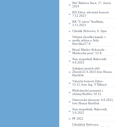
Huť Barbora Jince, 17. února
2024
KD Zdice, adventní koncert
7.12.2023
KK "U závor" Karlštejn,
3.11.2023
Cibulák Hořovice, 6. října
Veřejná zkouška kapely v
areálu mlýna u Jirky
Havrlíka/17.9.
Horní Maršov Krkonoše -
Maršovská pouť /12.8.
Sraz mopedistů Rakovník/
4.6.2023
Zahájení jarních trhů
Zbiroh/22.4.2023-foto Honza
Havlíček
Vánoční koncert Zdice-
13.12./foto Ing. V.Šilhavý
Předvánoční posezení s
občany/Kublov 10.12.
Ostrovecké slavnosti. 6.8.2022,
foto Honza Havlíček
Sraz mopedistů, Rakovník,
5.6.2022
PF 2022
Cibuláček Hořovice,