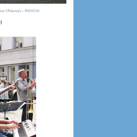
foto J.Pokorný)
»
P6050226
)