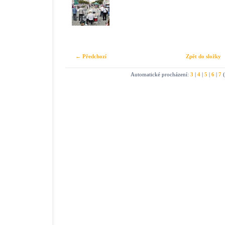
← Předchozí
Zpět do složky
Automatické procházení:
3
|
4
|
5
|
6
|
7
(