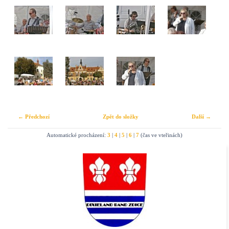
← Předchozí
Zpět do složky
Další →
Automatické procházení:
3
|
4
|
5
|
6
|
7
(čas ve vteřinách)