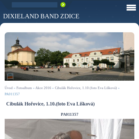
DIXIELAND BAND ZDICE
Úvod
»
Fotoalbum
»
Akce 2016
»
Cibulák Hořovice, 1.10.(foto Eva Lišková)
»
PA011357
Cibulák Hořovice, 1.10.(foto Eva Lišková)
PA011357