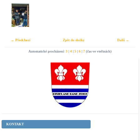
← Předchozí
Zpět do složky
Další →
Automatické procházení:
3
|
4
|
5
|
6
|
7
(čas ve vteřinách)
KONTAKT