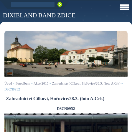
DIXIELAND BAND ZDICE
Úvod
»
Fotoalbum
»
Akce 2015
»
Zahradnictví Cílkovi, Hořovice/28.3. (foto A.Crk)
»
DSCN0952
Zahradnictví Cílkovi, Hořovice/28.3. (foto A.Crk)
DSCN0952