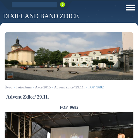
DIXIELAND BAND ZDICE
Úvod
»
Fotoalbum
»
Akce 2015
»
Advent Zdice/ 29.11.
»
FOP_9682
Advent Zdice/ 29.11.
FOP_9682