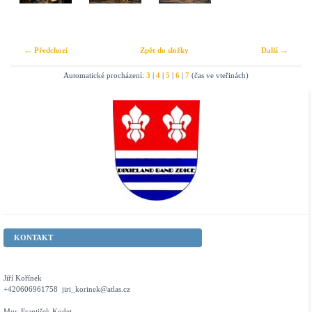
← Předchozí
Zpět do složky
Další →
Automatické procházení:
3
|
4
|
5
|
6
|
7
(čas ve vteřinách)
KONTAKT
Jiří Kořínek
+420606961758 jiri_korinek@atlas.cz
Mgr. František Kodet