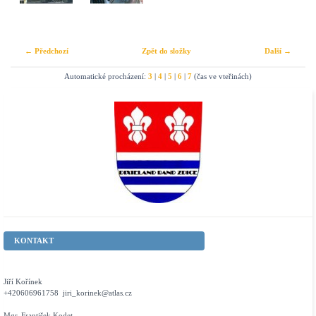
← Předchozí
Zpět do složky
Další →
Automatické procházení:
3
|
4
|
5
|
6
|
7
(čas ve vteřinách)
KONTAKT
Jiří Kořínek
+420606961758 jiri_korinek@atlas.cz
Mgr. František Kodet