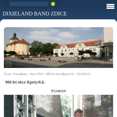
DIXIELAND BAND ZDICE
Úvod
»
Fotoalbum
»
Akce 2015
»
900 let obce Rpety/6.6.
»
P1240119
900 let obce Rpety/6.6.
P1240119