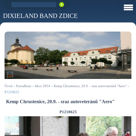
DIXIELAND BAND ZDICE
Úvod
»
Fotoalbum
»
Akce 2014
»
Kemp Chrustenice, 20.9. - sraz autoveteránů "Aero"
»
P1210625
Kemp Chrustenice, 20.9. - sraz autoveteránů "Aero"
P1210625