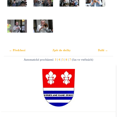
← Předchozí
Zpět do složky
Další →
Automatické procházení:
3
|
4
|
5
|
6
|
7
(čas ve vteřinách)