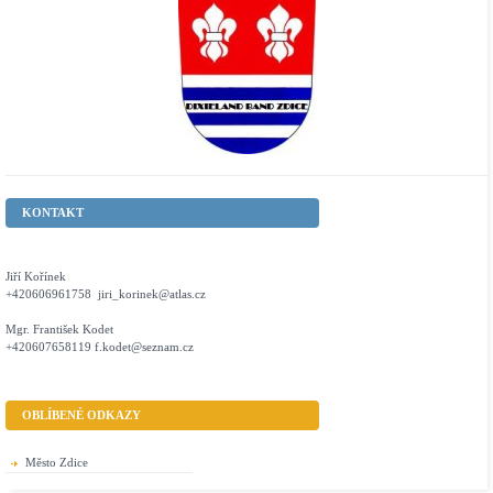
KONTAKT
Jiří Kořínek
+420606961758 jiri_korinek@atlas.cz
Mgr. František Kodet
+420607658119 f.kodet@seznam.cz
OBLÍBENÉ ODKAZY
Město Zdice