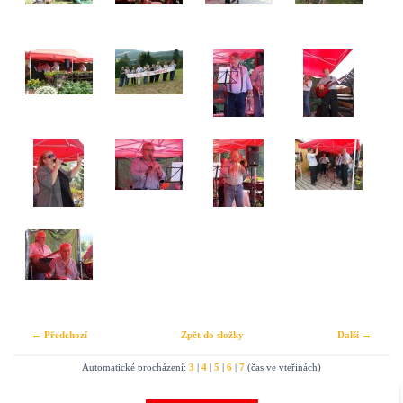
← Předchozí
Zpět do složky
Další →
Automatické procházení:
3
|
4
|
5
|
6
|
7
(čas ve vteřinách)