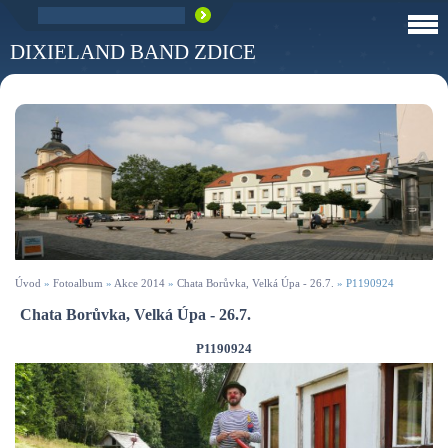
DIXIELAND BAND ZDICE
Úvod
»
Fotoalbum
»
Akce 2014
»
Chata Borůvka, Velká Úpa - 26.7.
»
P1190924
Chata Borůvka, Velká Úpa - 26.7.
P1190924