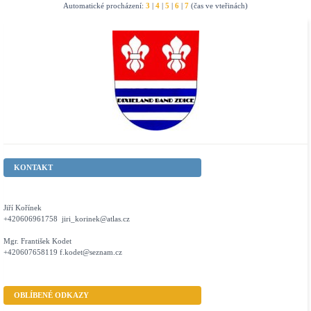
Automatické procházení:
3
|
4
|
5
|
6
|
7
(čas ve vteřinách)
KONTAKT
Jiří Kořínek
+420606961758 jiri_korinek@atlas.cz
Mgr. František Kodet
+420607658119 f.kodet@seznam.cz
OBLÍBENÉ ODKAZY